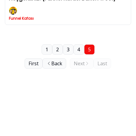
Funnel Kafası
1
2
3
4
5
First
Back
Next
Last