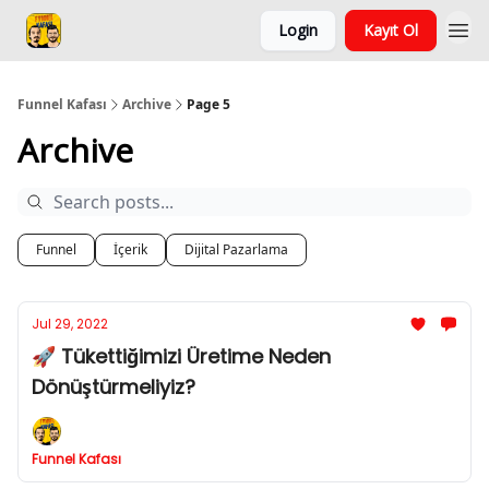
Login
Kayıt Ol
Funnel Kafası
Archive
Page 5
Archive
Funnel
İçerik
Dijital Pazarlama
Jul 29, 2022
🚀 Tükettiğimizi Üretime Neden
Dönüştürmeliyiz?
Funnel Kafası