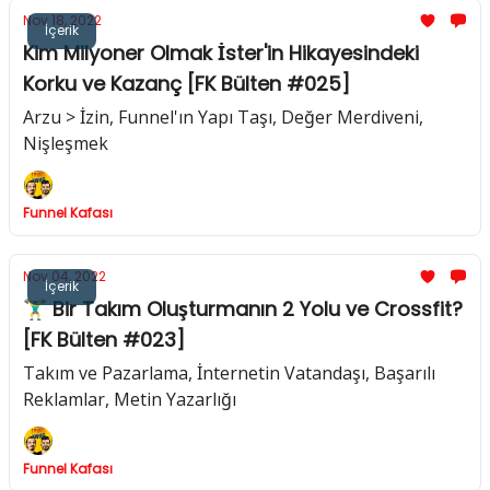
Nov 18, 2022
İçerik
Kim Milyoner Olmak İster'in Hikayesindeki
Korku ve Kazanç [FK Bülten #025]
Arzu > İzin, Funnel'ın Yapı Taşı, Değer Merdiveni,
Nişleşmek
Funnel Kafası
Nov 04, 2022
İçerik
🏋️‍♂️ Bir Takım Oluşturmanın 2 Yolu ve Crossfit?
[FK Bülten #023]
Takım ve Pazarlama, İnternetin Vatandaşı, Başarılı
Reklamlar, Metin Yazarlığı
Funnel Kafası