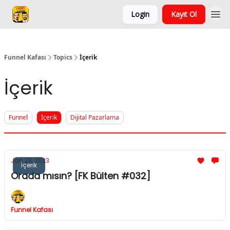
Login
Kayıt Ol
Funnel Kafası
Topics
İçerik
İçerik
Funnel
İçerik
Dijital Pazarlama
Jan 23, 2023
İçerik
Orada mısın? [FK Bülten #032]
Funnel Kafası