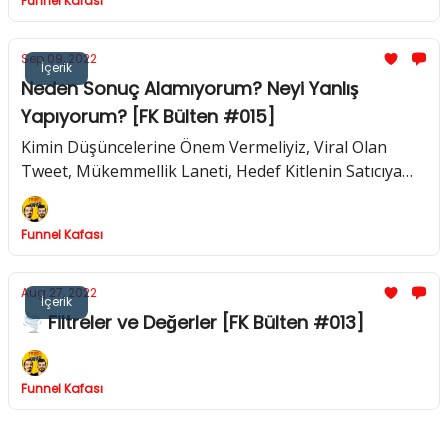
Funnel Kafası
Sep 09, 2022
İçerik
Neden Sonuç Alamıyorum? Neyi Yanlış
Yapıyorum? [FK Bülten #015]
Kimin Düşüncelerine Önem Vermeliyiz, Viral Olan
Tweet, Mükemmellik Laneti, Hedef Kitlenin Satıcıya
İhtiyacı Yok
Funnel Kafası
Aug 27, 2022
İçerik
🌪 Filtreler ve Değerler [FK Bülten #013]
Funnel Kafası