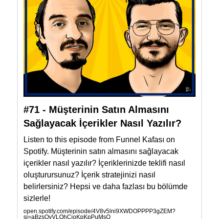
#71 - Müşterinin Satın Almasını
Sağlayacak İçerikler Nasıl Yazılır?
Listen to this episode from Funnel Kafası on
Spotify. Müşterinin satın almasını sağlayacak
içerikler nasıl yazılır? İçeriklerinizde teklifi nasıl
oluşturursunuz? İçerik stratejinizi nasıl
belirlersiniz? Hepsi ve daha fazlası bu bölümde
sizlerle!
open.spotify.com/episode/4V8v5lni9XWDOPPPP3gZEM?
si=aBzsOyVLQhCioKpKpPuMsQ