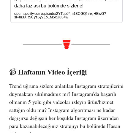
daha fazlası bu bölümde sizlerle!
open.spotify.com/episode/2YTqoJ4m18CGQfnhxjHEwG?
si=m3XR5CysSy2Lo1M5xU8u4w
Haftanın Video İçeriği
📹️
Trend uğruna sizlere anlatılan Instagram stratejilerini
duymaktan sıkılmadınız mı? Instagram'da başarılı
olmanın 5 yolu gibi videolar izleyip ürün/hizmet
sattığın oldu mu? Instagram algoritması ne kadar
değişirse değişsin her koşulda Instagram üzerinden
para kazanabileceğiniz stratejiyi bu bölümde Hasan