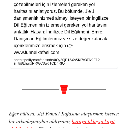
çözebilmeleri için izlemeleri gereken yol
haritasını anlatıyoruz. Bu bölümde, 1'e 1
danışmanlık hizmeti almayı isteyen bir İngilizce
Dil Eğitmeninin izlemesi gereken yol haritasını
anlattık. Hasan: İngilizce Dil Eğitmeni, Emre:
Danışman Eğitimlerimiz ve size değer katacak
içeriklerimize erişmek için 👉
www.funnelkafasi.com
open.spotify.com/episode/0Oy20jE1SXsSKI7v3FN9E1?
si=ts8LnwjxRRWC3wgTCDnRfQ
Eğer bülteni, sizi Funnel Kafasına ulaştırmak isteyen
bir arkadaşınızdan aldıysanız
buraya tıklayıp kayıt