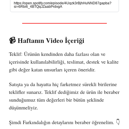
https://open.spotify.com/episode/4Uqzk3rBjhHuNND87gapba?
si=6Rbi6_4BTQqJZaabPrdvgA
📹 Haftanın Video İçeriği
Teklif: Ürünün kendinden daha fazlası olan ve
içerisinde kullanılabilirliği, teslimat, destek ve kalite
gibi değer katan unsurları içeren öneridir.
Satışta ya da hayatta hiç farketmez sürekli birilerine
teklifler sunarız. Teklif dediğimiz de ürün ile beraber
sunduğumuz tüm değerleri bir bütün şeklinde
düşünmeliyiz.
Şimdi Farkındalığın detaylarını beraber öğrenelim. 👇